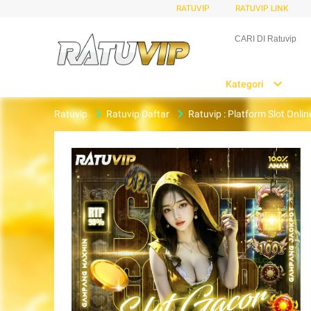
RATUVIP
RATUVIP LINK
Kategori
Ratuvip
Ratuvip Daftar
Ratuvip : Platform Slot Onli